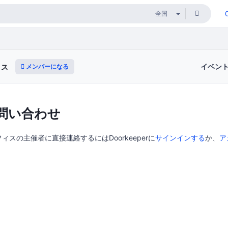
イベン
メンバーになる
ィス
問い合わせ
スの主催者に直接連絡するにはDoorkeeperに
サインインする
か、
ア